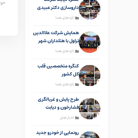
حوز
داروسازی دکتر عبیدی
تازه های هما
همایش شرکت علاالدین
تراول با هتلداران شهر
مشهد
تازه های هما
کنگره متخصصین قلب
کل کشور
تازه های هما
طرح پایش و غربالگری
فشارخون و دیابت
اخبار هتل
رونمایی از خودرو جدید