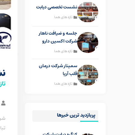
نشست تخصصی دیابت
تازه های هما
جلسه و ضیافت ناهار
شرکت اکسین دارو
تازه های هما
سمینار شرکت درمان
نش
قلب آریا
تاز
تازه های هما
پربازدید ترین خبرها
شرک
تبا
کنگره دیابت شرکت