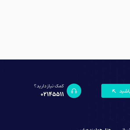
کمک نیاز دارید؟
 باشید
02145511