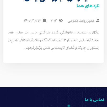
تازه های هما
مدیر روابط عمومی
302
1403/10/17
برگزاری سمینار خانوادگی گروه بازرگانی یاس در هتل هما
احمدآباد
.
این سمینار ۱۳ تیرماه ۱۴۰۳ در تالار آینه،کافی شاپ و
رستوران چابک و فضای تابستانی هتل برگزار گردید.
تماس با ما