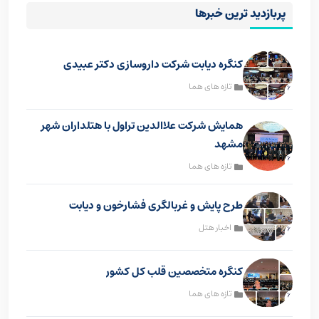
پربازدید ترین خبرها
کنگره دیابت شرکت داروسازی دکتر عبیدی
تازه های هما
همایش شرکت علاالدین تراول با هتلداران شهر
مشهد
تازه های هما
طرح پایش و غربالگری فشارخون و دیابت
اخبار هتل
کنگره متخصصین قلب کل کشور
تازه های هما