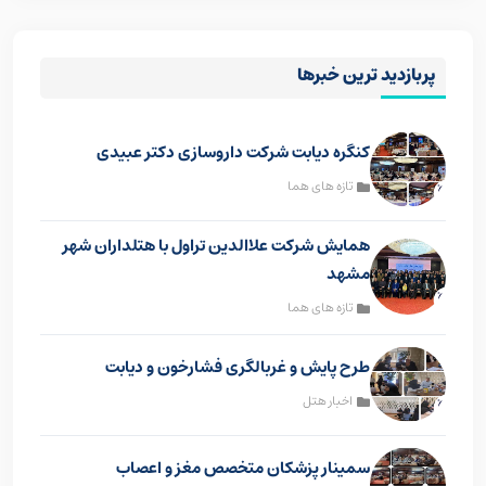
پربازدید ترین خبرها
کنگره دیابت شرکت داروسازی دکتر عبیدی
تازه های هما
همایش شرکت علاالدین تراول با هتلداران شهر
مشهد
تازه های هما
طرح پایش و غربالگری فشارخون و دیابت
اخبار هتل
سمینار پزشکان متخصص مغز و اعصاب